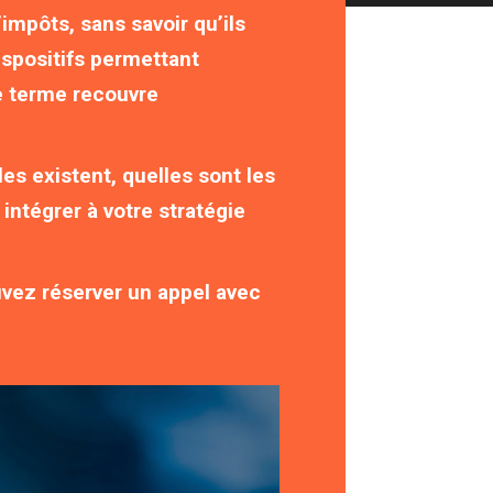
impôts, sans savoir qu’ils
ispositifs permettant
 ce terme recouvre
es existent, quelles sont les
intégrer à votre stratégie
ouvez réserver un appel avec