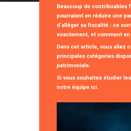
Beaucoup de contribuables fr
pourraient en réduire une pa
d’alléger sa fiscalité : ce s
exactement, et comment en p
Dans cet article, vous allez 
principales catégories dispon
patrimoniale.
Si vous souhaitez étudier les
notre équipe ici.